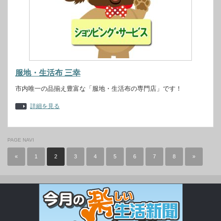
服地・生活布 三幸
市内唯一の品揃え豊富な「服地・生活布の専門店」です！
詳細を見る
PAGE NAVI
«
1
2
3
4
5
6
7
8
»