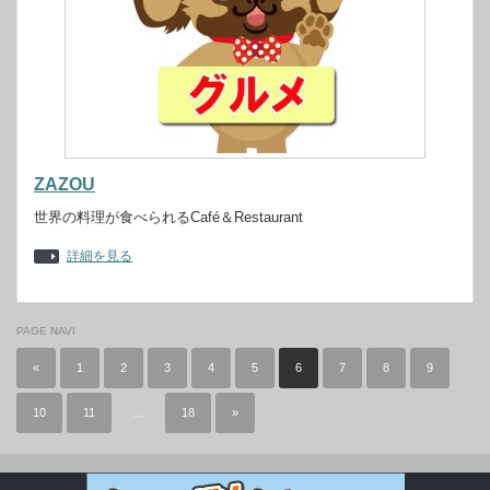
ZAZOU
世界の料理が食べられるCafé＆Restaurant
詳細を見る
PAGE NAVI
«
1
2
3
4
5
6
7
8
9
10
11
…
18
»