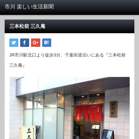
三本松前 三久庵
JR市川駅北口より徒歩3分、千葉街道沿いにある『三本松前
三久庵』